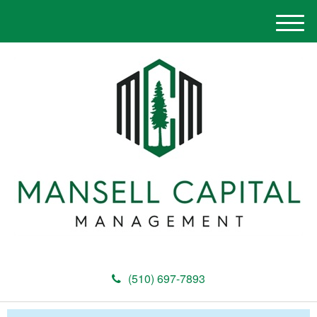
M
e
n
u
(510) 697-7893